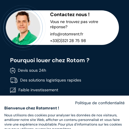
Contactez nous !
Vous ne trouvez pas votre
réponse?
info@rotomrent.fr
+33(0)321 28 75 98
Pourquoi louer chez Rotom ?
Devis sous 24h
Des solutions logistiques rapides
Faible investissement
Disponible immédiatement
Politique de confidentialité
Bienvenue chez Rotomrent !
Large gamme
Nous utilisons des cookies pour analyser les données de nos visiteurs,
Produits de haute qualité
améliorer notre site Web, afficher un contenu personnalisé et vous faire
vivre une expérience inoubliable. Pour plus d'informations sur les cookies