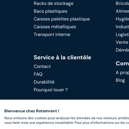
Racks de stockage
Bricol
Bacs plastiques
Alime
Caisses palettes plastique
Hygiè
Caisses métalliques
Indust
Transport interne
Logist
Vente
Démé
Service à la clientèle
Com
Contact
A pro
FAQ
Blog
Durabilité
Pourquoi louer ?
Bienvenue chez Rotomrent !
Nous utilisons des cookies pour analyser les données de nos visiteurs, amélio
vous faire vivre une expérience inoubliable. Pour plus d'informations sur les 
RotomRent Copyright 2022.
|
Politique 