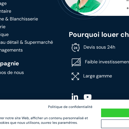
age
+
ntaire
ne & Blanchisserie
rie
Pourquoi louer c
ique
 au détail & Supermarché
Devis sous 24h
nagements
Faible investissemen
pagnie
pos de nous
Large gamme
Politique de confidentialité
rer notre site Web, afficher un contenu personnalisé et
cookies que nous utilisons, ouvrez les paramètres.
de Confidentialité
|
Conditions de location