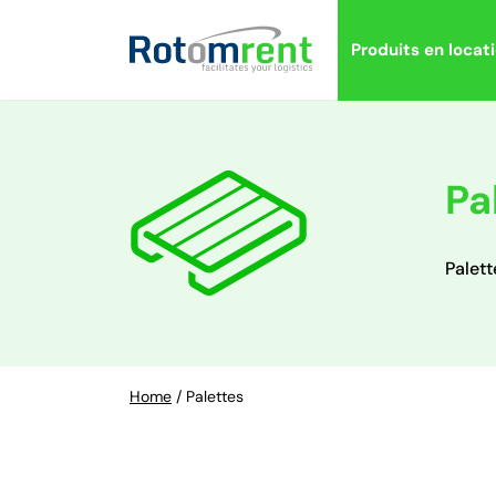
Produits en locat
Pa
Palett
Home
/
Palettes