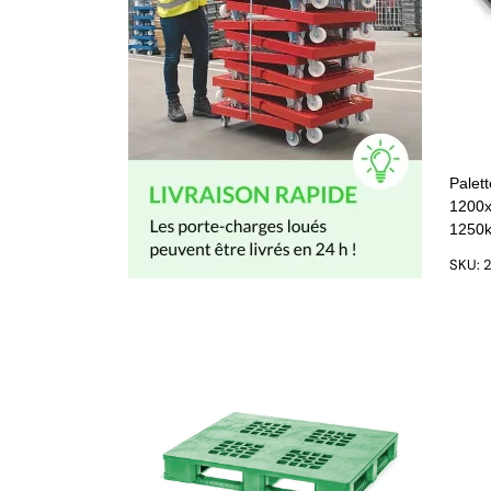
Palet
1200x
1250
SKU: 