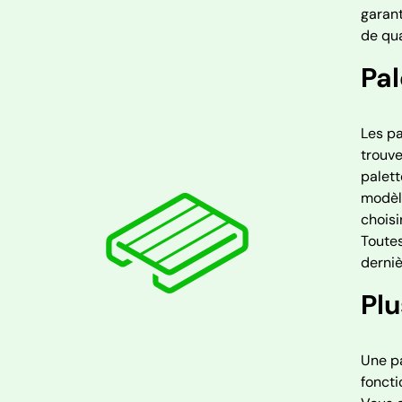
garant
de qua
Pal
Les pa
trouve
palett
modèle
choisi
Toutes
derniè
Plu
Une pa
foncti