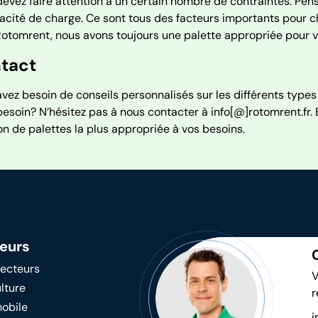
evez faire attention à un certain nombre de contraintes. Pen
acité de charge. Ce sont tous des facteurs importants pour c
otomrent, nous avons toujours une palette appropriée pour v
tact
vez besoin de conseils personnalisés sur les différents types
besoin? N’hésitez pas à nous contacter à info[@]rotomrent.fr
on de palettes la plus appropriée à vos besoins.
eurs
secteurs
V
lture
r
obile
i