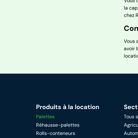
Vous d
la cap
chez R
Con
Vous a
avoir 
locati
Produits à la location
Sect
Palettes
Tous 
Réhausse-palettes
Agricu
Rolls-conteneurs
Autom