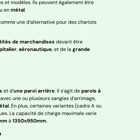
tes et modèles. Ils peuvent également être
u en
métal
.
 comme une d’alternative pour des chariots
tités de marchandises
devant être
italier
,
aéronautique
, et de la
grande
s
et d’
une paroi arrière
. Il s’agit de
parois à
d avec une ou plusieurs sangles d’arrimage,
étal
. En plus, certaines variantes (cadre A ou
ues. La capacité de charge maximale varie
0mm
à
1350x950mm.
?