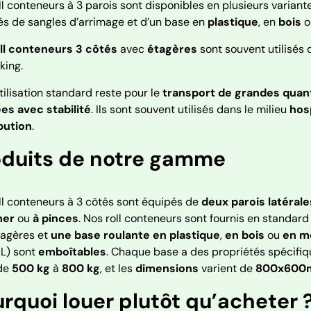
ll conteneurs à 3 parois sont disponibles en plusieurs varian
s de sangles d’arrimage et d’un base en
plastique
, en
bois
o
ll conteneurs 3 côtés
avec
étagères
sont souvent utilisés
king.
tilisation standard reste pour le
transport de grandes quan
es avec stabilité
. Ils sont souvent utilisés dans le milieu
hosp
bution
.
oduits de notre gamme
ll conteneurs à 3 côtés sont équipés de
deux parois latérale
her
ou
à pinces
. Nos roll conteneurs sont fournis en standar
tagères et
une base roulante en plastique
,
en bois
ou
en m
 L) sont
emboîtables
. Chaque base a des propriétés spécifiq
 de
500 kg
à
800 kg
, et les
dimensions
varient de
800x60
rquoi louer plutôt qu’acheter 