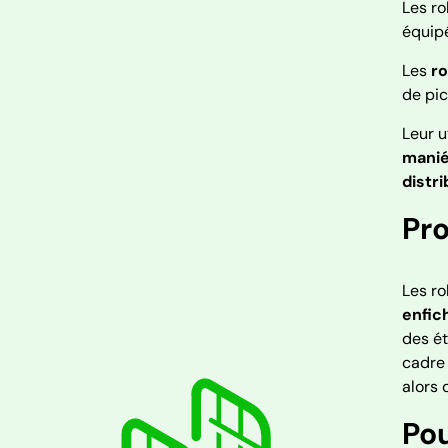
Les ro
équipé
Les
ro
de pic
Leur u
manié
distri
Pr
Les ro
enfic
des é
cadre
alors
Pou