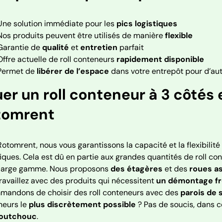
Une solution immédiate pour les
pics logistiques
Nos produits peuvent être utilisés de manière
flexible
Garantie de
qualité
et
entretien
parfait
Offre actuelle de roll conteneurs
rapidement disponible
Permet de
libérer de l’espace
dans votre entrepôt pour d’au
er un roll conteneur à 3 côtés 
tomrent
otomrent, nous vous garantissons la capacité et la flexibilit
iques. Cela est dû en partie aux grandes quantités de roll c
 large gamme. Nous proposons
des étagères
et des
roues as
ravaillez avec des produits qui nécessitent
un démontage f
mandons de choisir des roll conteneurs avec des
parois de 
neurs le
plus discrètement possible
? Pas de soucis, dans
aoutchouc
.