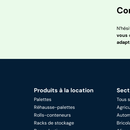
Co
N’hési
vous
e
adap
Produits à la location
Sect
Palettes
Tous 
Réhausse-palettes
Agricu
Rolls-conteneurs
Autom
Racks de stockage
Bricol