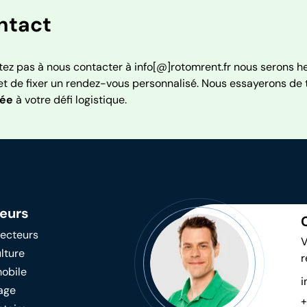
ntact
tez pas à nous contacter à info[@]rotomrent.fr nous serons 
t de fixer un rendez-vous personnalisé. Nous essayerons de
tée
à votre défi logistique.
eurs
secteurs
V
lture
r
obile
i
age
+