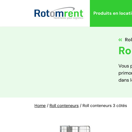
Produits en locat
Rol
Ro
Vous p
primor
dans l
Home
/
Roll conteneurs
/
Roll conteneurs 3 côtés