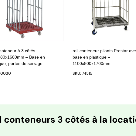
onteneur à 3 côtés –
roll conteneur pliants Prestar av
680x1680mm – Base en
base en plastique –
que, portes de serrage
1100x800x1700mm
40030
SKU: 74515
l conteneurs 3 côtés à la locat