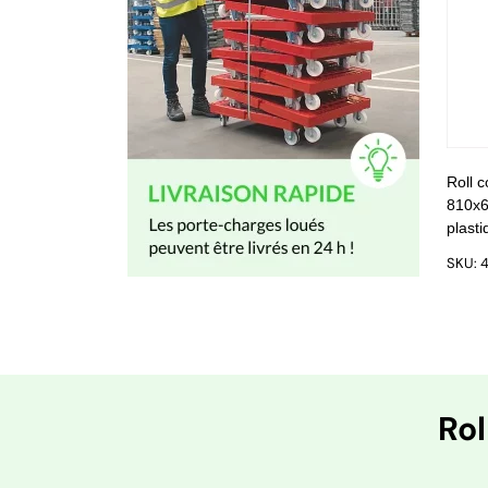
Roll c
810x
plasti
SKU: 
Rol