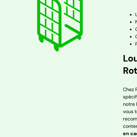
Lou
Ro
Chez R
spécif
notre
vous t
recom
conte
en c