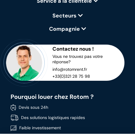
Service à la clientèle
Secteurs
Compagnie
Contactez nous !
Vous ne trouvez pas votre
réponse?
info@rotomrent.fr
+33(0)321 28 75 98
Pourquoi louer chez Rotom ?
Devis sous 24h
Des solutions logistiques rapides
Faible investissement