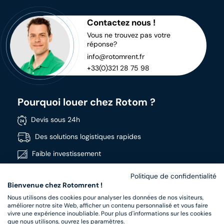
Contactez nous !
Vous ne trouvez pas votre
réponse?
info@rotomrent.fr
+33(0)321 28 75 98
Pourquoi louer chez Rotom ?
Devis sous 24h
Des solutions logistiques rapides
Faible investissement
Disponible immédiatement
Politique de confidentialité
Bienvenue chez Rotomrent !
Large gamme
Nous utilisons des cookies pour analyser les données de nos visiteurs,
Produits de haute qualité
améliorer notre site Web, afficher un contenu personnalisé et vous faire
vivre une expérience inoubliable. Pour plus d'informations sur les cookies
que nous utilisons, ouvrez les paramètres.