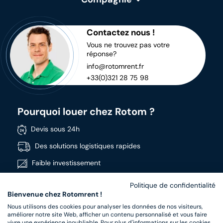
Contactez nous !
Vous ne trouvez pas votre
réponse?
info@rotomrent.fr
+33(0)321 28 75 98
Pourquoi louer chez Rotom ?
Devis sous 24h
Des solutions logistiques rapides
Faible investissement
Disponible immédiatement
Politique de confidentialité
Bienvenue chez Rotomrent !
Large gamme
Nous utilisons des cookies pour analyser les données de nos visiteurs,
Produits de haute qualité
améliorer notre site Web, afficher un contenu personnalisé et vous faire
vivre une expérience inoubliable. Pour plus d'informations sur les cookies