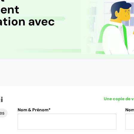
ent
ation avec
i
Une copie de v
Nom & Prénom*
Nom 
es