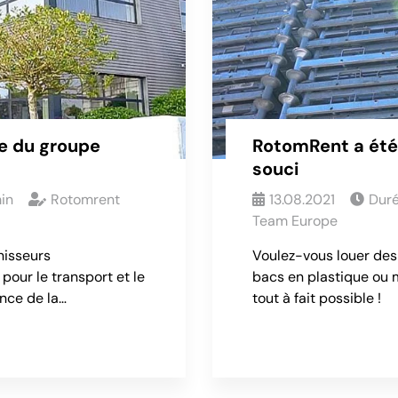
re du groupe
RotomRent a été 
souci
in
Rotomrent
13.08.2021
Duré
Team Europe
nisseurs
Voulez-vous louer des 
our le transport et le
bacs en plastique ou 
ance de la…
tout à fait possible !