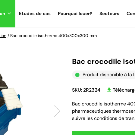
ion
Etudes de cas
Pourquoi louer?
Secteurs
Con
tion
/
Bac crocodile isotherme 400x300x300 mm
Bac crocodile i
Produit disponible à la 
SKU: 2R2324
|
Télécharge
Bac crocodile isotherme 400
pharmaceutiques thermosens
suivre les conditions de tra