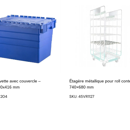
vette avec couvercle –
Étagère métallique pour roll con
00x416 mm
740×680 mm
5204
SKU: 45VR1127