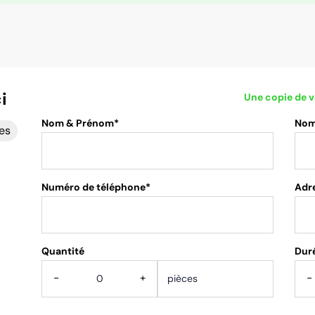
i
Une copie de v
Nom & Prénom*
Nom 
es
Numéro de téléphone*
Adr
Quantité
.
Duré
-
+
-