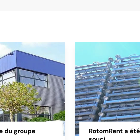
re du groupe
RotomRent a été 
souci