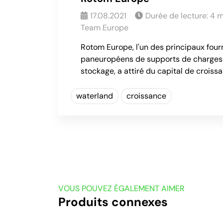
17.08.2021
Durée de lecture:
4
m
Team Europe
Rotom Europe, l'un des principaux four
paneuropéens de supports de charges p
stockage, a attiré du capital de croiss
waterland
croissance
VOUS POUVEZ ÉGALEMENT AIMER
Produits connexes