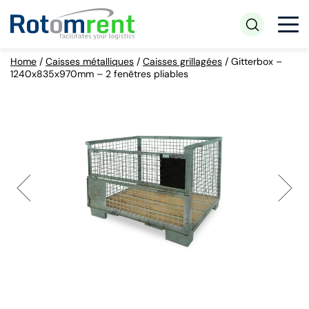
Home
/
Caisses métalliques
/
Caisses grillagées
/
Gitterbox –
1240x835x970mm – 2 fenêtres pliables