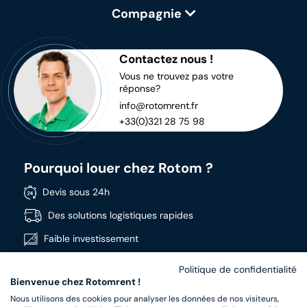
Compagnie
Contactez nous !
Vous ne trouvez pas votre
réponse?
info@rotomrent.fr
+33(0)321 28 75 98
Pourquoi louer chez Rotom ?
Devis sous 24h
Des solutions logistiques rapides
Faible investissement
Disponible immédiatement
Politique de confidentialité
Bienvenue chez Rotomrent !
Large gamme
Nous utilisons des cookies pour analyser les données de nos visiteurs,